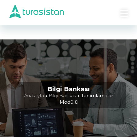
Tanımlamalar Modülü
Tanımlamalar
- (150 defa görüntülendi. / 0
kişi faydalı buldu.)
Bilgi Bankası
Anasayfa
Bilgi Bankası
Tanımlamalar
Modülü
KATEGORILER
Yapılandırma Modülü (
1
)