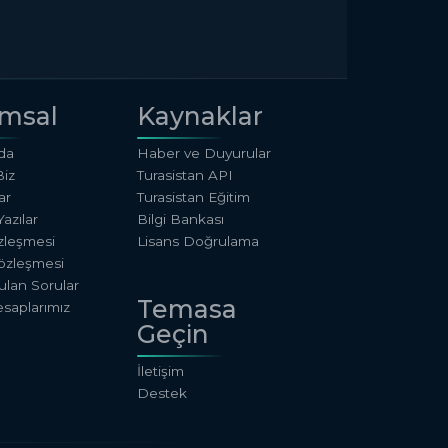
msal
Kaynaklar
da
Haber ve Duyurular
Biz
Turasistan API
ar
Turasistan Eğitim
azılar
Bilgi Bankası
özleşmesi
Lisans Doğrulama
özleşmesi
ulan Sorular
Temasa
saplarımız
Geçin
İletişim
Destek