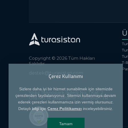
Ü
Tu
Tur
Tu
Copyright © 2026 Tüm Hakları
T-
Saklıdır.
Pa
destek@turasistan.com
Çerez Kullanımı
Sizlere daha iyi bir hizmet sunabilmek için sitemizde
Yıldız Teknopark İkitelli No: 1 Kat: 2
çerezlerden faydalanıyoruz. Sitemizi kullanmaya devam
Ofis No: 16 Başakşehir – İstanbul - TR
ederek çerezleri kullanmamıza izin vermiş olursunuz.
Detaylı bilgi için
Çerez Politikamızı
inceleyebilirsiniz.
Tamam