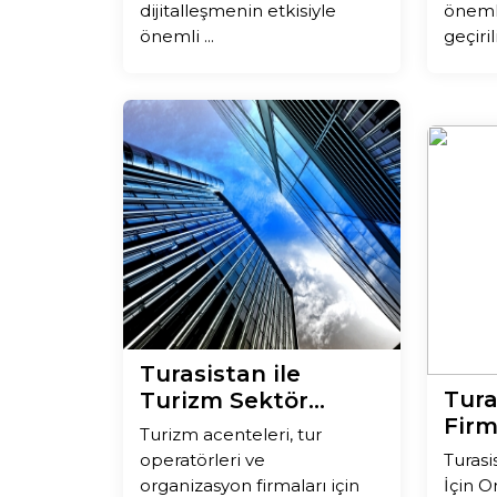
dijitalleşmenin etkisiyle
önemli
önemli ...
geçiril
Turasistan ile
Tura
Turizm Sektör...
Firma
Turizm acenteleri, tur
operatörleri ve
Turasi
organizasyon firmaları için
İçin O