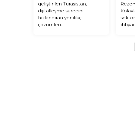
geliştirilen Turasistan,
Rezerv
dijitalleşme sürecini
Kolayl
hızlandıran yenilikçi
sektör
çözümleri...
ihtiya