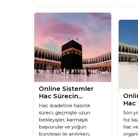
Online Sistemler
Onli
Hac Sürecin...
Hac v
Hac ibadetine hazırlık
süreci, geçmişte uzun
Son yı
bekleyişler, karmaşık
hız ka
başvurular ve yoğun
hac v
bürokrasi ile anılırken,
organi