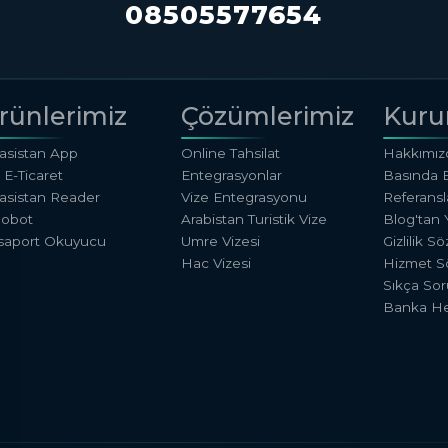
08505577654
rünlerimiz
Çözümlerimiz
Kuru
rasistan App
Online Tahsilat
Hakkımız
 E-Ticaret
Entegrasyonlar
Basında 
rasistan Reader
Vize Entegrasyonu
Referansl
Robot
Arabistan Turistik Vize
Blog'tan Y
saport Okuyucu
Umre Vizesi
Gizlilik S
Hac Vizesi
Hizmet S
Sıkça Sor
Banka He