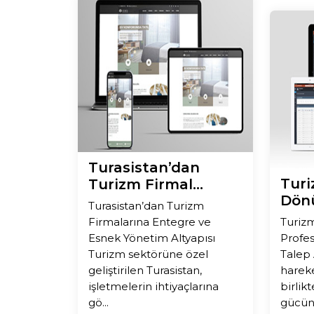
Turasistan’dan
Turi
Turizm Firmal...
Dönü
Turasistan’dan Turizm
Firmalarına Entegre ve
Turiz
Esnek Yönetim Altyapısı
Profes
Turizm sektörüne özel
Talep 
geliştirilen Turasistan,
hareke
işletmelerin ihtiyaçlarına
birlik
gö...
gücünü