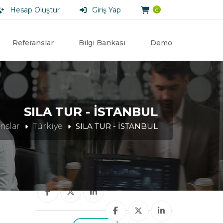
Hesap Oluştur
Giriş Yap
0
Referanslar
Bilgi Bankası
Demo
SILA TUR - İSTANBUL
nslar
Türkiye
SILA TUR - İSTANBUL