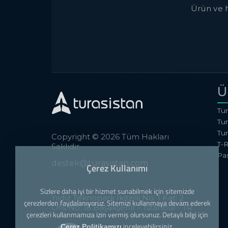
Ürün ve h
Ü
Tu
Tur
Tu
Copyright © 2026 Tüm Hakları
T-
Saklıdır.
Pa
destek@turasistan.com
Çerez Kullanımı
Sizlere daha iyi bir hizmet sunabilmek için sitemizde
Yıldız Teknopark İkitelli No: 1 Kat: 2
çerezlerden faydalanıyoruz. Sitemizi kullanmaya devam ederek
Ofis No: 16 Başakşehir – İstanbul - TR
çerezleri kullanmamıza izin vermiş olursunuz. Detaylı bilgi için
inceleyebilirsiniz.
Çerez Politikamızı