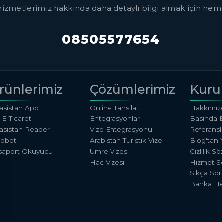
izmetlerimiz hakkında daha detaylı bilgi almak için hem
08505577654
rünlerimiz
Çözümlerimiz
Kuru
rasistan App
Online Tahsilat
Hakkımız
 E-Ticaret
Entegrasyonlar
Basında 
rasistan Reader
Vize Entegrasyonu
Referansl
Robot
Arabistan Turistik Vize
Blog'tan Y
saport Okuyucu
Umre Vizesi
Gizlilik S
Hac Vizesi
Hizmet S
Sıkça Sor
Banka He