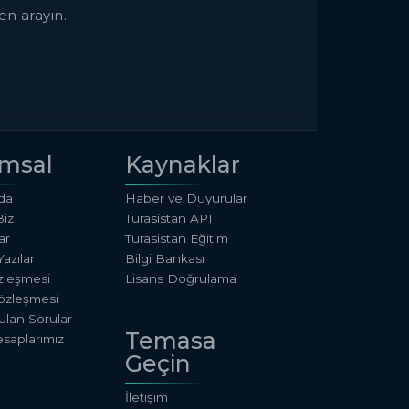
en arayın.
msal
Kaynaklar
da
Haber ve Duyurular
Biz
Turasistan API
ar
Turasistan Eğitim
azılar
Bilgi Bankası
özleşmesi
Lisans Doğrulama
özleşmesi
ulan Sorular
Temasa
saplarımız
Geçin
İletişim